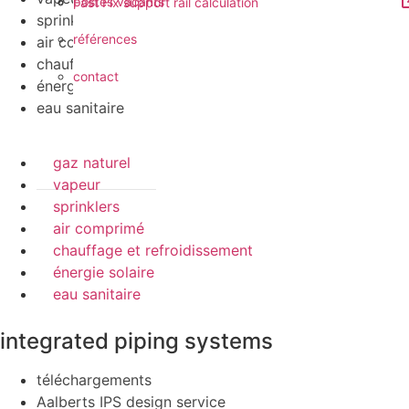
postes vacants
Fast Fix support rail calculation
sprinklers
références
air comprimé
chauffage et refroidissement
contact
énergie solaire
eau sanitaire
gaz naturel
vapeur
sprinklers
air comprimé
chauffage et refroidissement
énergie solaire
eau sanitaire
integrated piping systems
téléchargements
Aalberts IPS design service