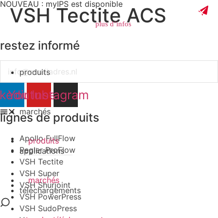
NOUVEAU : myIPS est disponible
VSH Tectite ACS
plus d’infos
restez informé
Email
produits
fermer
nkedin
Youtube
Instagram
marchés
lignes de produits
Apollo FullFlow
produits
Pegler ProFlow
applications
VSH Tectite
VSH Super
marchés
VSH Shurjoint
téléchargements
VSH PowerPress
VSH SudoPress