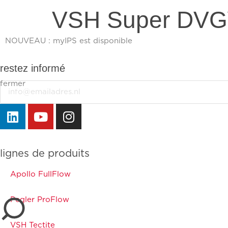
VSH Super DV
NOUVEAU : myIPS est disponible
plus d’infos
restez informé
fermer
Email
fermer
lignes de produits
Apollo FullFlow
Pegler ProFlow
VSH Tectite