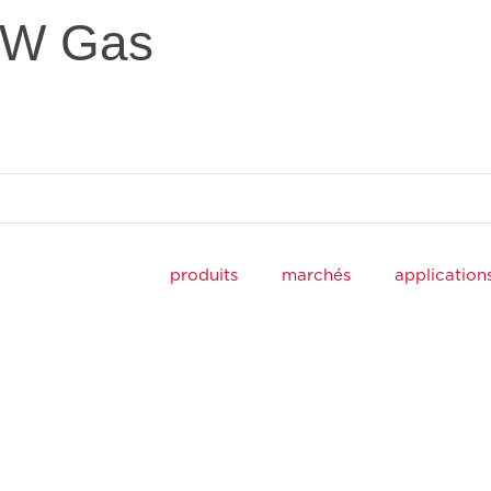
GW Gas
produits
marchés
application