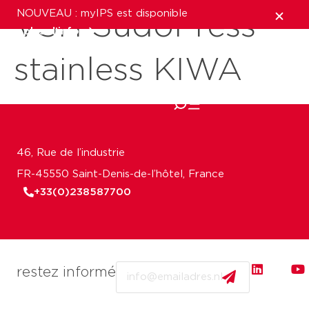
NOUVEAU : myIPS est disponible
VSH SudoPress
plus d’infos
stainless KIWA
fermer
46, Rue de l’industrie
FR-45550 Saint-Denis-de-l’hôtel, France
+33(0)238587700
Email
restez informé