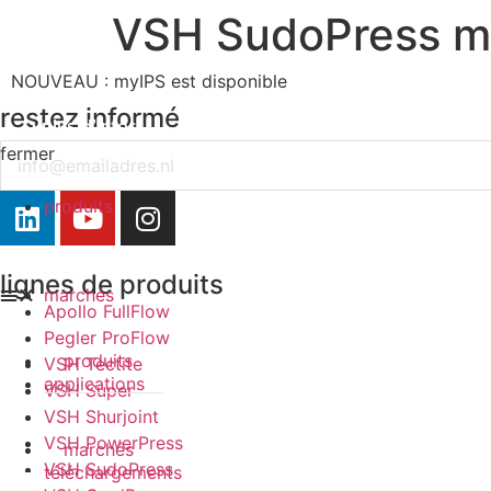
VSH SudoPress m
NOUVEAU : myIPS est disponible
restez informé
plus d’infos
Email
fermer
fermer
produits
lignes de produits
marchés
Apollo FullFlow
Pegler ProFlow
produits
VSH Tectite
applications
VSH Super
VSH Shurjoint
VSH PowerPress
marchés
VSH SudoPress
téléchargements