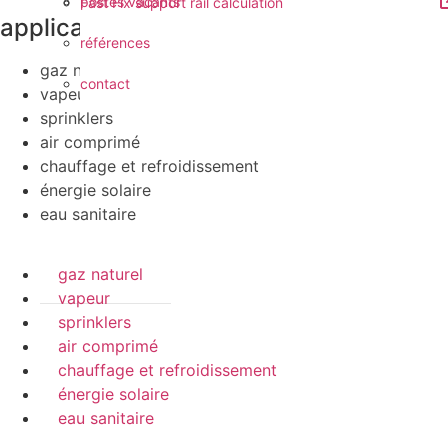
postes vacants
Fast Fix support rail calculation
applications
références
gaz naturel
contact
vapeur
sprinklers
air comprimé
chauffage et refroidissement
énergie solaire
eau sanitaire
gaz naturel
vapeur
sprinklers
air comprimé
chauffage et refroidissement
énergie solaire
eau sanitaire