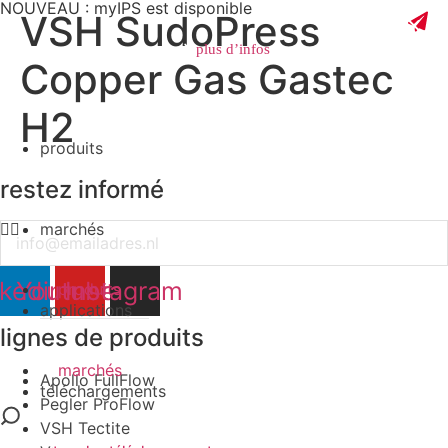
NOUVEAU : myIPS est disponible
VSH SudoPress
plus d’infos
Copper Gas Gastec
H2
produits
fermer
restez informé
marchés
Email
nkedin
Youtube
Instagram
produits
applications
lignes de produits
marchés
Apollo FullFlow
téléchargements
Pegler ProFlow
VSH Tectite