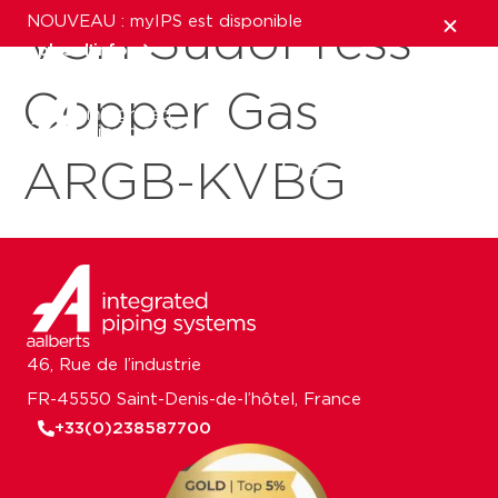
NOUVEAU : myIPS est disponible
VSH SudoPress
plus d’infos
Copper Gas
fermer
ARGB-KVBG
46, Rue de l’industrie
FR-45550 Saint-Denis-de-l’hôtel, France
+33(0)238587700