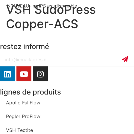
VSH SudoPress
NOUVEAU : myIPS est disponible
plus d’infos
Copper-ACS
fermer
restez informé
Email
lignes de produits
Apollo FullFlow
Pegler ProFlow
VSH Tectite