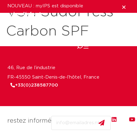
NOUVEAU : myIPS est disponible
VSH SudoPress
plus d’infos
Carbon SPF
fermer
46, Rue de l’industrie
FR-45550 Saint-Denis-de-l’hôtel, France
+33(0)238587700
Email
restez informé