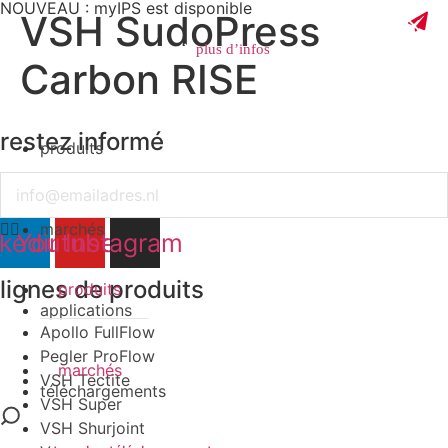
NOUVEAU : myIPS est disponible
VSH SudoPress
plus d’infos
Carbon RISE
restez informé
produits
fermer
Email
marchés
nkedin
Youtube
Instagram
lignes de produits
produits
applications
Apollo FullFlow
Pegler ProFlow
marchés
VSH Tectite
téléchargements
VSH Super
VSH Shurjoint