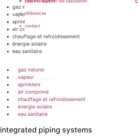
postes vacants
Fast Fix support rail calculation
gaz naturel
références
vapeur
sprinklers
contact
air comprimé
chauffage et refroidissement
énergie solaire
eau sanitaire
gaz naturel
vapeur
sprinklers
air comprimé
chauffage et refroidissement
énergie solaire
eau sanitaire
integrated piping systems