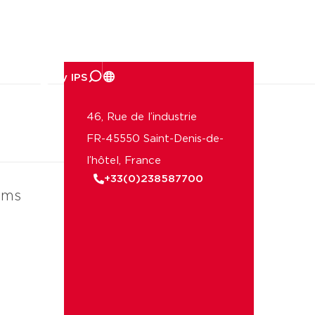
reprise
46, Rue de l’industrie
FR-45550 Saint-Denis-de-
l’hôtel, France
+33(0)238587700
ems