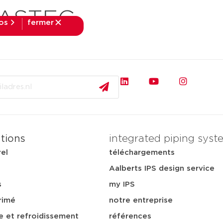
GASTEC
fos
fermer
fermer
pplications
téléchargements
services
notre ent
ations
integrated piping syst
rel
téléchargements
Aalberts IPS design service
s
my IPS
rimé
notre entreprise
e et refroidissement
références