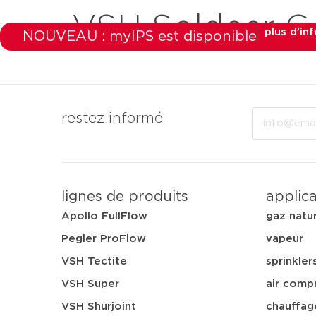
VSH Soldeer 
plus d’in
NOUVEAU : myIPS est disponible
produits
marchés
a
Email
restez informé
lignes de produits
applic
Apollo FullFlow
gaz natu
Pegler ProFlow
vapeur
VSH Tectite
sprinkler
VSH Super
air comp
VSH Shurjoint
chauffag