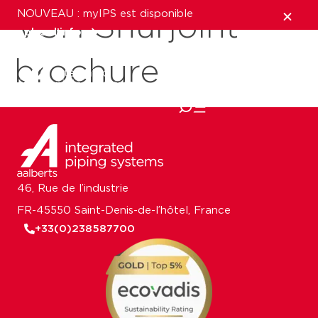
NOUVEAU : myIPS est disponible
VSH Shurjoint
plus d’infos
brochure
fermer
46, Rue de l’industrie
FR-45550 Saint-Denis-de-l’hôtel, France
+33(0)238587700