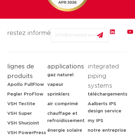
Email
restez informé
lignes de
applications
integrated
gaz naturel
produits
piping
Apollo FullFlow
vapeur
systems
Pegler ProFlow
sprinklers
téléchargements
VSH Tectite
air comprimé
Aalberts IPS
design service
VSH Super
chauffage et
refroidissement
my IPS
VSH Shurjoint
énergie solaire
notre entreprise
VSH PowerPress