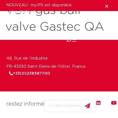
NOUVEAU : myIPS est disponible
VSH gas ball
plus d’infos
valve Gastec QA
fermer
46, Rue de l’industrie
FR-45550 Saint-Denis-de-l’hôtel, France
+33(0)238587700
Email
restez informé