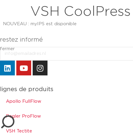
VSH CoolPress
NOUVEAU : myIPS est disponible
plus d’infos
restez informé
fermer
Email
fermer
lignes de produits
Apollo FullFlow
Pegler ProFlow
VSH Tectite