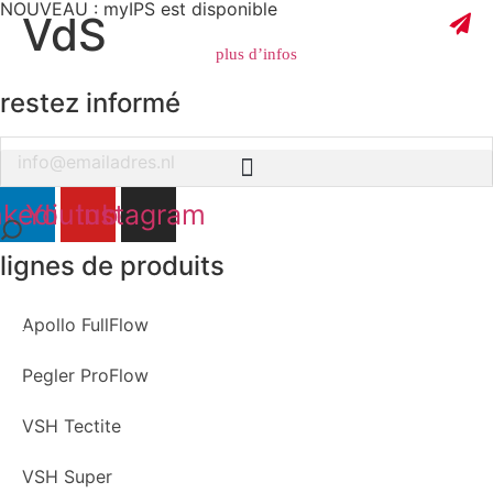
NOUVEAU : myIPS est disponible
VdS
plus d’infos
restez informé
Email
fermer
nkedin
Youtube
Instagram
lignes de produits
Apollo FullFlow
Pegler ProFlow
VSH Tectite
VSH Super