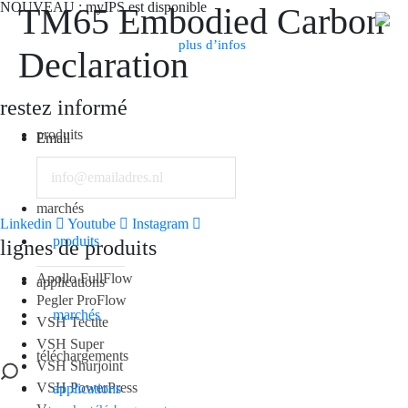
NOUVEAU : myIPS est disponible
TM65 Embodied Carbon
plus d’infos
Declaration
Search
restez informé
produits
Email
marchés
Linkedin
Youtube
Instagram
produits
lignes de produits
Apollo FullFlow
applications
Pegler ProFlow
marchés
VSH Tectite
VSH Super
téléchargements
VSH Shurjoint
VSH PowerPress
applications