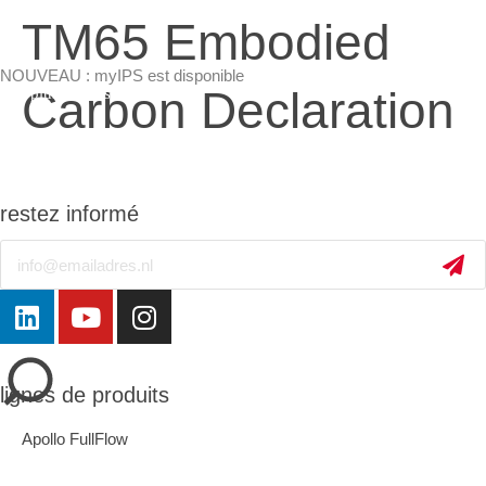
TM65 Embodied
NOUVEAU : myIPS est disponible
Carbon Declaration
plus d’infos
restez informé
Email
fermer
lignes de produits
Apollo FullFlow