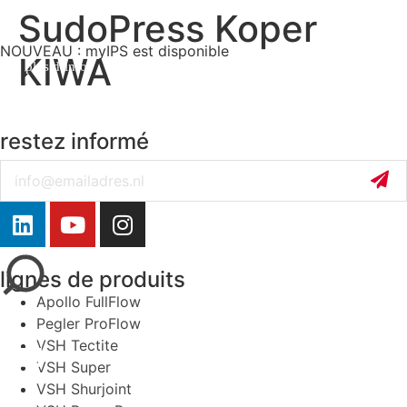
SudoPress Koper
NOUVEAU : myIPS est disponible
KIWA
plus d’infos
restez informé
Email
fermer
lignes de produits
Apollo FullFlow
Pegler ProFlow
VSH Tectite
VSH Super
VSH Shurjoint