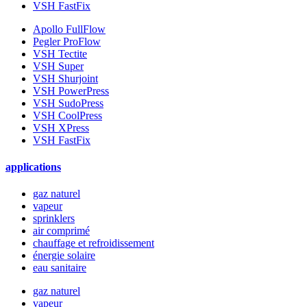
VSH FastFix
Apollo FullFlow
Pegler ProFlow
VSH Tectite
VSH Super
VSH Shurjoint
VSH PowerPress
VSH SudoPress
VSH CoolPress
VSH XPress
VSH FastFix
applications
gaz naturel
vapeur
sprinklers
air comprimé
chauffage et refroidissement
énergie solaire
eau sanitaire
gaz naturel
vapeur