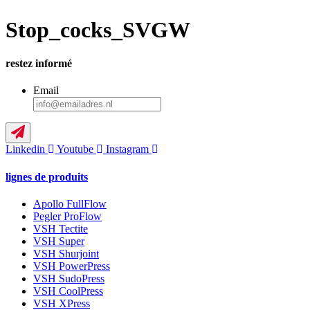
Stop_cocks_SVGW
restez informé
Email
Linkedin
Youtube
Instagram
lignes de produits
Apollo FullFlow
Pegler ProFlow
VSH Tectite
VSH Super
VSH Shurjoint
VSH PowerPress
VSH SudoPress
VSH CoolPress
VSH XPress