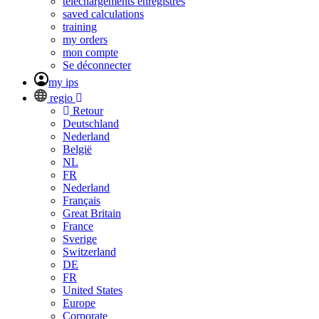
téléchargements enregistrés
saved calculations
training
my orders
mon compte
Se déconnecter
my ips
regio
Retour
Deutschland
Nederland
België
NL
FR
Nederland
Français
Great Britain
France
Sverige
Switzerland
DE
FR
United States
Europe
Corporate