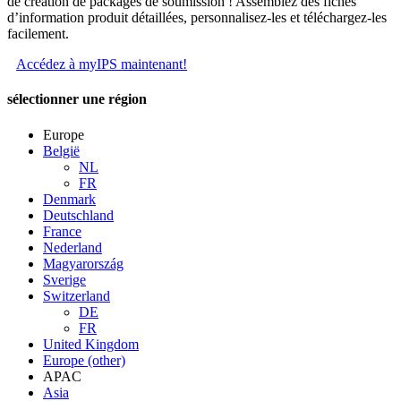
de création de packages de soumission ! Assemblez des fiches
d’information produit détaillées, personnalisez-les et téléchargez-les
facilement.
Accédez à myIPS maintenant!
sélectionner une région
Europe
België
NL
FR
Denmark
Deutschland
France
Nederland
Magyarország
Sverige
Switzerland
DE
FR
United Kingdom
Europe (other)
APAC
Asia