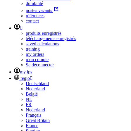
durabilité
postes vacants
références
contact
produits enregistrés
téléchargements enregistrés
saved calculations
training
my orders
mon compte
Se déconnecter
my ips
regio
Deutschland
Nederland
België
NL
FR
Nederland
Français
Great Britain
France
Sverige