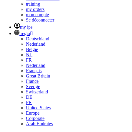
training
my orders
mon compte
Se déconnecter
my ips
regio
Deutschland
Nederland
België
NL
FR
Nederland
Français
Great Britain
France
Sverige
Switzerland
DE
FR
United States
Europe
Corporate
Arab Emirates