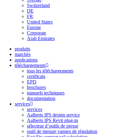
Switzerland
DE
FR
United States
Europe
Corporate
Arab Emirates
produits
marchés
applications
téléchargements
tous les téléchargements
certificats
EPD
brochures
manuels techniques
documentation
services
services
Aalberts IPS design service
Aalberts IPS Revit plug-in
sélecteur d’outils de presse
outil de mesure vannes de régulation
Fast Fix support rail calculation