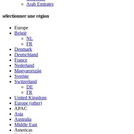
Arab Emirates
sélectionner une région
Europe
België
NL
FR
Denmark
Deutschland
France
Nederland
Magyarország
Sverige
Switzerland
DE
FR
United Kingdom
Europe (other)
APAC
Asia
Australia
Middle East
Americas