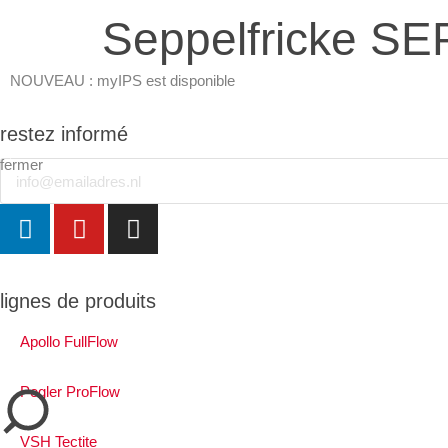
Seppelfricke S
NOUVEAU : myIPS est disponible
plus d’infos
restez informé
fermer
Email
fermer
lignes de produits
Apollo FullFlow
Pegler ProFlow
VSH Tectite