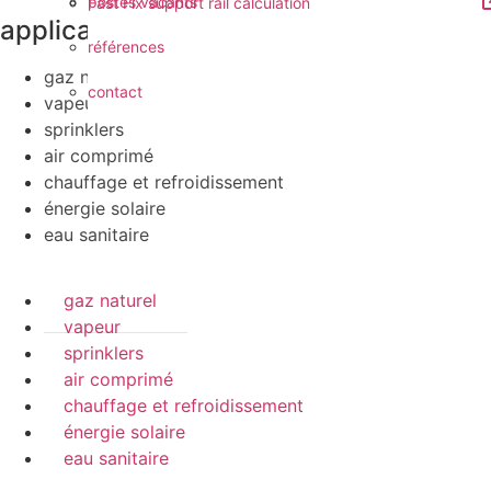
postes vacants
Fast Fix support rail calculation
applications
références
gaz naturel
contact
vapeur
sprinklers
air comprimé
chauffage et refroidissement
énergie solaire
eau sanitaire
gaz naturel
vapeur
sprinklers
air comprimé
chauffage et refroidissement
énergie solaire
eau sanitaire