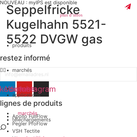
NOUVEAU : myIPS est disponible
Seppelfricke
plus d’infos
Kugelhahn 5521-
5522 DVGW gas
produits
fermer
restez informé
marchés
Email
nkedin
Youtube
Instagram
produits
applications
lignes de produits
marchés
Apollo FullFlow
téléchargements
Pegler ProFlow
VSH Tectite