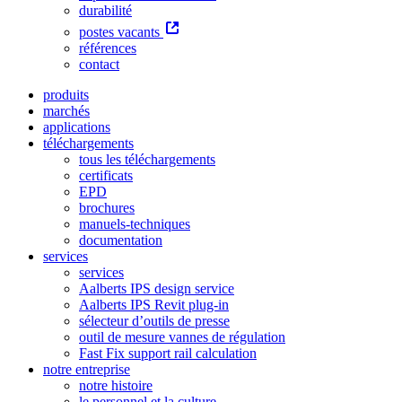
durabilité
postes vacants
références
contact
produits
marchés
applications
téléchargements
tous les téléchargements
certificats
EPD
brochures
manuels-techniques
documentation
services
services
Aalberts IPS design service
Aalberts IPS Revit plug-in
sélecteur d’outils de presse
outil de mesure vannes de régulation
Fast Fix support rail calculation
notre entreprise
notre histoire
le personnel et la culture