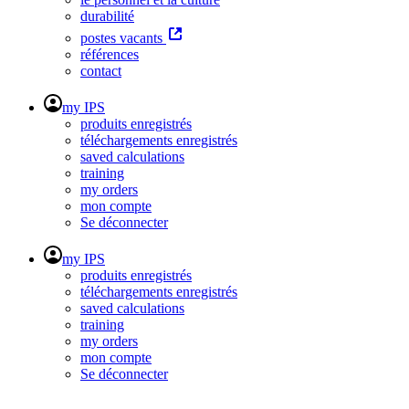
durabilité
postes vacants
références
contact
my IPS
produits enregistrés
téléchargements enregistrés
saved calculations
training
my orders
mon compte
Se déconnecter
my IPS
produits enregistrés
téléchargements enregistrés
saved calculations
training
my orders
mon compte
Se déconnecter