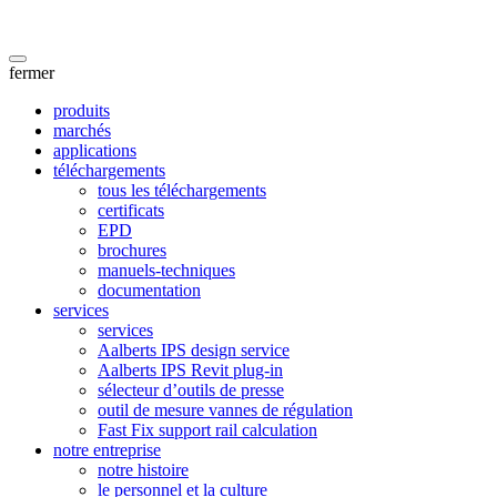
fermer
produits
marchés
applications
téléchargements
tous les téléchargements
certificats
EPD
brochures
manuels-techniques
documentation
services
services
Aalberts IPS design service
Aalberts IPS Revit plug-in
sélecteur d’outils de presse
outil de mesure vannes de régulation
Fast Fix support rail calculation
notre entreprise
notre histoire
le personnel et la culture