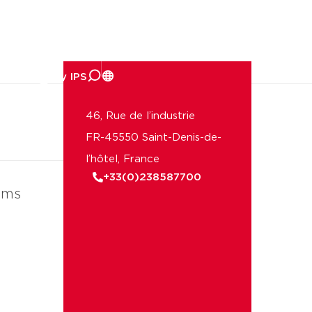
reprise
46, Rue de l’industrie
FR-45550 Saint-Denis-de-
l’hôtel, France
+33(0)238587700
ems