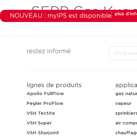
SEPP Gas Kuge
plus d’in
NOUVEAU : myIPS est disponible
produits
marchés
a
Email
restez informé
lignes de produits
applic
Apollo FullFlow
gaz natu
Pegler ProFlow
vapeur
VSH Tectite
sprinkler
VSH Super
air comp
VSH Shurjoint
chauffag