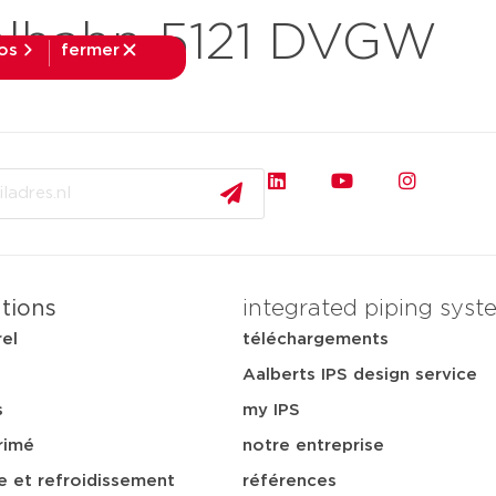
lhahn 5121 DVGW
fos
fermer
fermer
pplications
téléchargements
services
notre ent
ations
integrated piping syst
rel
téléchargements
Aalberts IPS design service
s
my IPS
rimé
notre entreprise
e et refroidissement
références