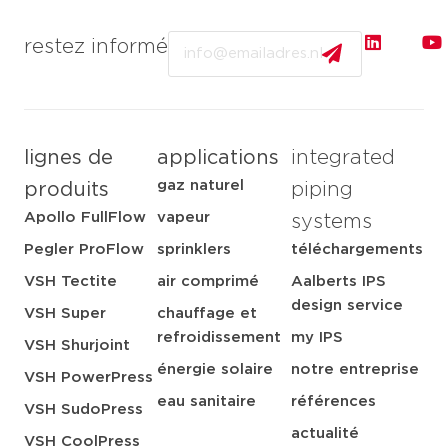
Email
restez informé
lignes de
applications
integrated
gaz naturel
produits
piping
Apollo FullFlow
vapeur
systems
Pegler ProFlow
sprinklers
téléchargements
VSH Tectite
air comprimé
Aalberts IPS
design service
VSH Super
chauffage et
refroidissement
my IPS
VSH Shurjoint
énergie solaire
notre entreprise
VSH PowerPress
eau sanitaire
références
VSH SudoPress
actualité
VSH CoolPress