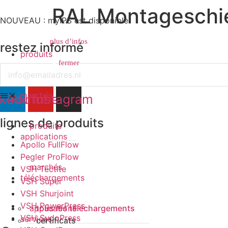
RAL Montageschi
NOUVEAU : myIPS est disponible
plus d’infos
restez informé
produits
fermer
fermer
Email
marchés
nkedin
Youtube
Instagram
lignes de produits
produits
applications
Apollo FullFlow
Pegler ProFlow
marchés
VSH Tectite
téléchargements
VSH Super
VSH Shurjoint
VSH PowerPress
applications
tous les téléchargements
VSH SudoPress
services
certificats