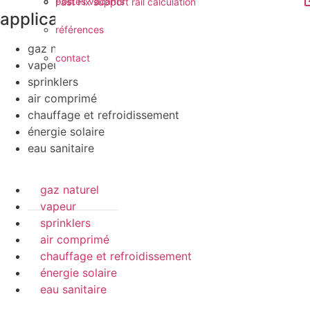
postes vacants
Fast Fix support rail calculation
applications
références
gaz naturel
contact
vapeur
sprinklers
air comprimé
chauffage et refroidissement
énergie solaire
eau sanitaire
gaz naturel
vapeur
sprinklers
air comprimé
chauffage et refroidissement
énergie solaire
eau sanitaire