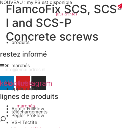
NOUVEAU : myIPS est disponible
FlamcoFix SCS, SCS-
plus d’infos
I and SCS-P
Concrete screws
produits
fermer
restez informé
marchés
Email
nkedin
Youtube
Instagram
produits
applications
lignes de produits
marchés
Apollo FullFlow
téléchargements
Pegler ProFlow
VSH Tectite