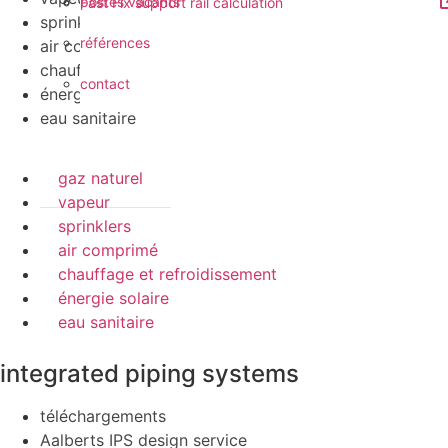
postes vacants
Fast Fix support rail calculation
sprinklers
références
air comprimé
chauffage et refroidissement
contact
énergie solaire
eau sanitaire
gaz naturel
vapeur
sprinklers
air comprimé
chauffage et refroidissement
énergie solaire
eau sanitaire
integrated piping systems
téléchargements
Aalberts IPS design service