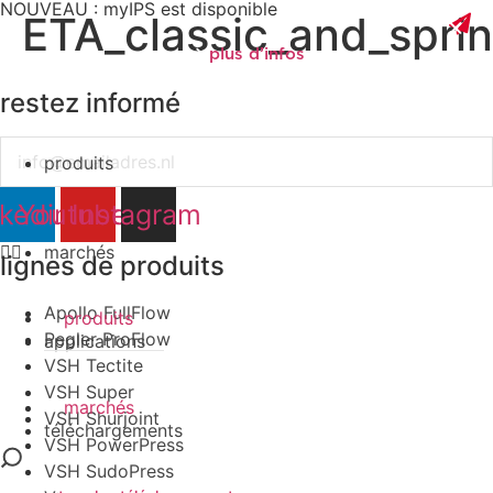
NOUVEAU : myIPS est disponible
ETA_classic_and_spri
plus d’infos
restez informé
Email
produits
fermer
nkedin
Youtube
Instagram
marchés
lignes de produits
Apollo FullFlow
produits
Pegler ProFlow
applications
VSH Tectite
VSH Super
marchés
VSH Shurjoint
téléchargements
VSH PowerPress
VSH SudoPress