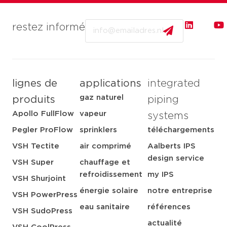
Email
restez informé
lignes de
applications
integrated
gaz naturel
produits
piping
Apollo FullFlow
vapeur
systems
Pegler ProFlow
sprinklers
téléchargements
VSH Tectite
air comprimé
Aalberts IPS
design service
VSH Super
chauffage et
refroidissement
my IPS
VSH Shurjoint
énergie solaire
notre entreprise
VSH PowerPress
eau sanitaire
références
VSH SudoPress
actualité