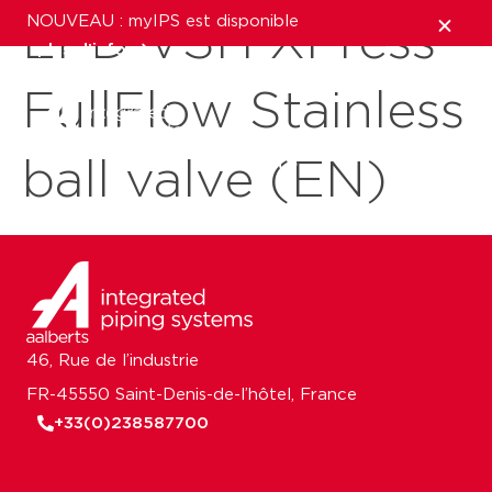
NOUVEAU : myIPS est disponible
EPD VSH XPress
plus d’infos
FullFlow Stainless
fermer
ball valve (EN)
46, Rue de l’industrie
FR-45550 Saint-Denis-de-l’hôtel, France
+33(0)238587700