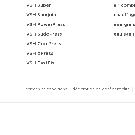
VSH Super
air comp
VSH Shurjoint
chauffag
VSH PowerPress
énergie s
VSH SudoPress
eau sanit
VSH CoolPress
VSH XPress
VSH FastFix
termes et conditions
déclaration de confidentialité
3 downloads geselecteerd