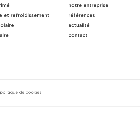
rimé
notre entreprise
e et refroidissement
références
olaire
actualité
aire
contact
politique de cookies
sa
télécharger
e-mail