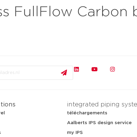
 FullFlow Carbon b
fermer
pplications
téléchargements
services
notre ent
ations
integrated piping syst
rel
téléchargements
Aalberts IPS design service
s
my IPS