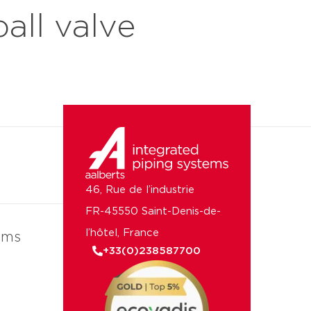
all valve
reprise
46, Rue de l’industrie
FR-45550 Saint-Denis-de-
l’hôtel, France
ems
+33(0)238587700