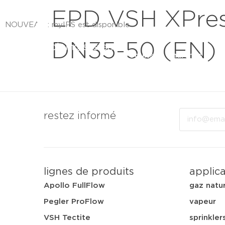
EPD VSH XPress
NOUVEAU : myIPS est disponible
DN35-50 (EN)
plus d’infos
produits
marchés
a
fermer
Email
restez informé
lignes de produits
applic
Apollo FullFlow
gaz natu
Pegler ProFlow
vapeur
VSH Tectite
sprinkler