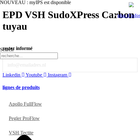
NOUVEAU : myIPS est disponible
EPD VSH SudoXPress Carbon
plus d’info
tuyau
restez informé
Search
Email
Linkedin
Youtube
Instagram
lignes de produits
Apollo FullFlow
Pegler ProFlow
VSH Tectite