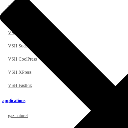
VSH Super
VSH Shurjoint
VSH PowerPress
VSH SudoPress
VSH CoolPress
VSH XPress
VSH FastFix
applications
gaz naturel