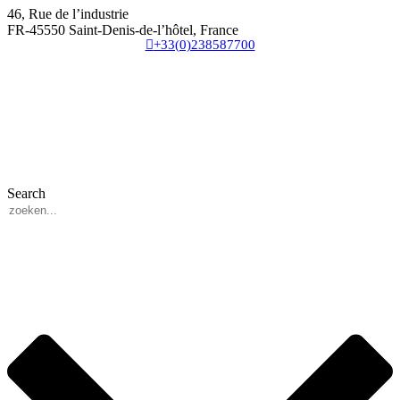
46, Rue de l’industrie
FR-45550 Saint-Denis-de-l’hôtel, France
+33(0)238587700
Search
3 downloads geselecteerd
Verzend formulier
télécharger
e-mail
sauvegarder