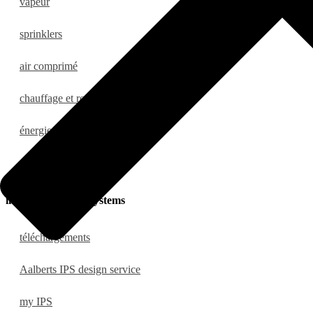
vapeur
sprinklers
air comprimé
chauffage et refroidissement
énergie solaire
eau sanitaire
integrated piping systems
téléchargements
Aalberts IPS design service
my IPS