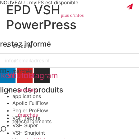
NOUVEAU : myIPS est disponible
EPD VSH
plus d’infos
PowerPress
restez informé
produits
fermer
Email
marchés
nkedin
Youtube
Instagram
lignes de produits
produits
applications
Apollo FullFlow
Pegler ProFlow
marchés
VSH Tectite
téléchargements
VSH Super
VSH Shurjoint