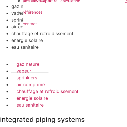
postes vacants
Fast Fix support rail calculation
gaz naturel
références
vapeur
sprinklers
contact
air comprimé
chauffage et refroidissement
énergie solaire
eau sanitaire
gaz naturel
vapeur
sprinklers
air comprimé
chauffage et refroidissement
énergie solaire
eau sanitaire
integrated piping systems