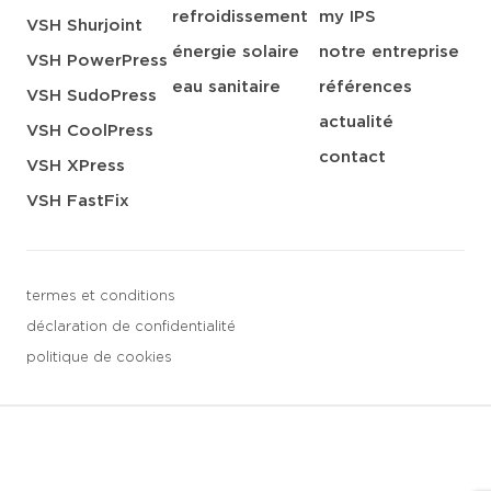
refroidissement
my IPS
VSH Shurjoint
énergie solaire
notre entreprise
VSH PowerPress
eau sanitaire
références
VSH SudoPress
actualité
VSH CoolPress
contact
VSH XPress
VSH FastFix
termes et conditions
déclaration de confidentialité
politique de cookies
3 downloads geselecteerd