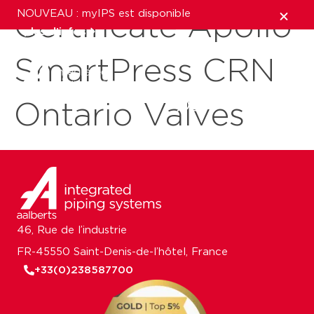
NOUVEAU : myIPS est disponible
Certificate Apollo
plus d’infos
SmartPress CRN
fermer
Ontario Valves
46, Rue de l’industrie
FR-45550 Saint-Denis-de-l’hôtel, France
+33(0)238587700