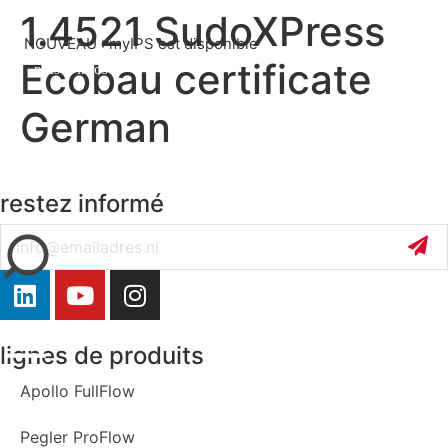
1.4521 SudoXPress
NOUVEAU : myIPS est disponible
Ecobau certificate
plus d’infos
German
restez informé
fermer
Email
lignes de produits
Apollo FullFlow
Pegler ProFlow