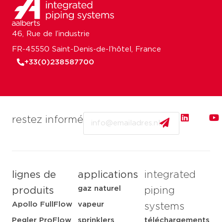
46, Rue de l’industrie
FR-45550 Saint-Denis-de-l’hôtel, France
+33(0)238587700
Email
restez informé
lignes de
applications
integrated
gaz naturel
produits
piping
Apollo FullFlow
vapeur
systems
Pegler ProFlow
sprinklers
téléchargements