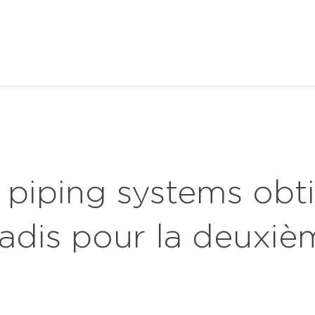
fermer
pplications
téléchargements
services
notre ent
 piping systems obti
adis pour la deuxiè