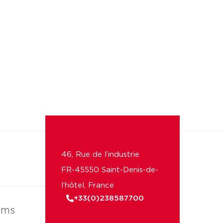
46, Rue de l’industrie
FR-45550 Saint-Denis-de-
l’hôtel, France
+33(0)238587700
ems