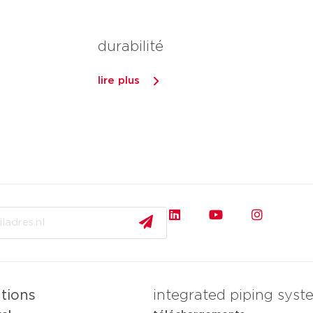
durabilité
lire plus
ations
integrated piping syst