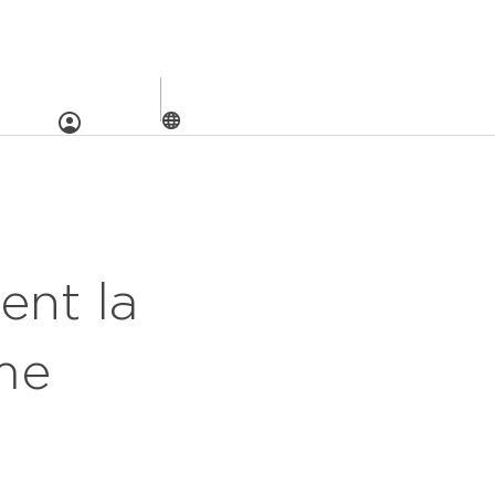
reprise
ent la
me