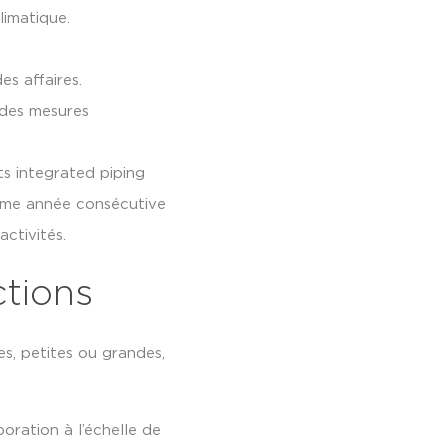
limatique.
es affaires.
n des mesures
s integrated piping
ième année consécutive
ctivités.
ctions
s, petites ou grandes,
ration à l’échelle de