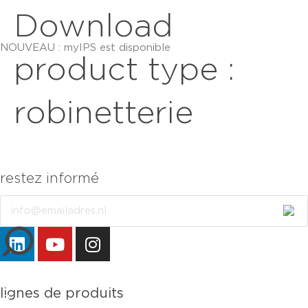
Download
NOUVEAU : myIPS est disponible
plus d’infos
product type :
robinetterie
restez informé
Email
fermer
lignes de produits