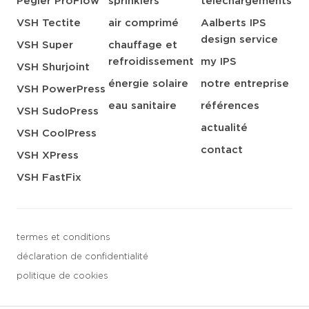
Pegler ProFlow
sprinklers
téléchargements
VSH Tectite
air comprimé
Aalberts IPS
design service
VSH Super
chauffage et
refroidissement
my IPS
VSH Shurjoint
énergie solaire
notre entreprise
VSH PowerPress
eau sanitaire
références
VSH SudoPress
actualité
VSH CoolPress
contact
VSH XPress
VSH FastFix
termes et conditions
déclaration de confidentialité
politique de cookies