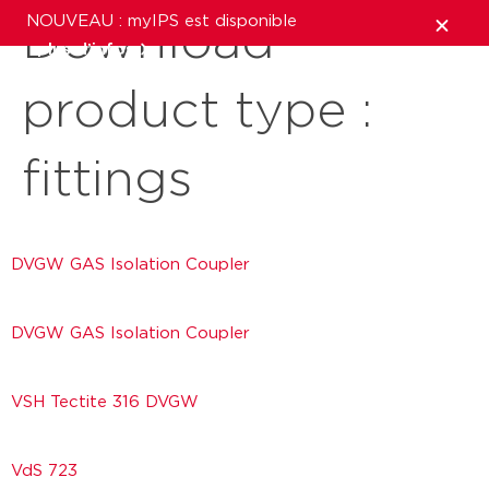
NOUVEAU : myIPS est disponible
Download
plus d’infos
product type :
fermer
fittings
DVGW GAS Isolation Coupler
DVGW GAS Isolation Coupler
VSH Tectite 316 DVGW
VdS 723