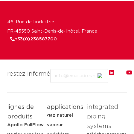
46, Rue de l’industrie
FR-45550 Saint-Denis-de-l’hôtel, France
+33(0)238587700
Email
restez informé
lignes de
applications
integrated
gaz naturel
produits
piping
Apollo FullFlow
vapeur
systems