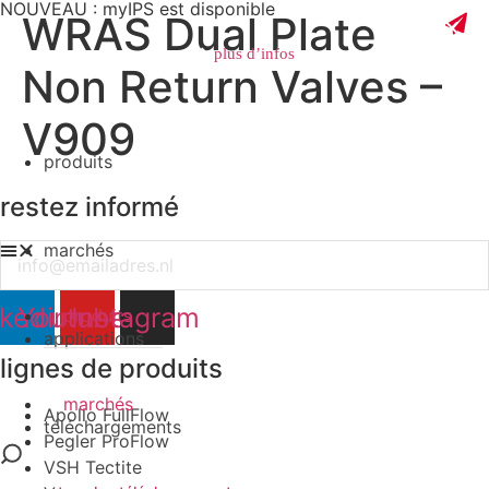
NOUVEAU : myIPS est disponible
WRAS Dual Plate
plus d’infos
Non Return Valves –
V909
produits
fermer
restez informé
marchés
Email
nkedin
Youtube
Instagram
produits
applications
lignes de produits
marchés
Apollo FullFlow
téléchargements
Pegler ProFlow
VSH Tectite