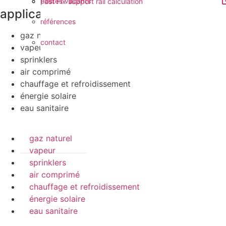
postes vacants
Fast Fix support rail calculation
applications
références
gaz naturel
contact
vapeur
sprinklers
air comprimé
chauffage et refroidissement
énergie solaire
eau sanitaire
gaz naturel
vapeur
sprinklers
air comprimé
chauffage et refroidissement
énergie solaire
eau sanitaire