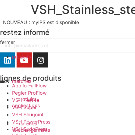
VSH_Stainless_st
NOUVEAU : myIPS est disponible
restez informé
plus d’infos
Email
fermer
fermer
produits
lignes de produits
marchés
Apollo FullFlow
Pegler ProFlow
produits
VSH Tectite
applications
VSH Super
VSH Shurjoint
VSH PowerPress
marchés
VSH SudoPress
téléchargements