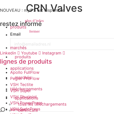
CRN Valves
NOUVEAU : myIPS est disponible
Search
plus d’infos
restez informé
produits
fermer
Email
marchés
Linkedin
Youtube
Instagram
produits
lignes de produits
applications
Apollo FullFlow
marchés
Pegler ProFlow
VSH Tectite
téléchargements
VSH Super
VSH Shurjoint
applications
VSH PowerPress
tous les téléchargements
VSH SudoPress
services
certificats