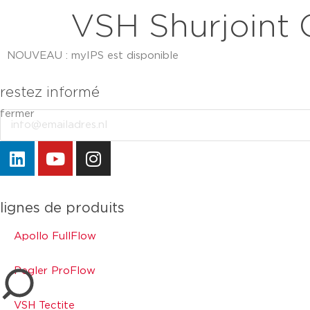
VSH Shurjoint
NOUVEAU : myIPS est disponible
plus d’infos
restez informé
fermer
Email
fermer
lignes de produits
Apollo FullFlow
Pegler ProFlow
VSH Tectite