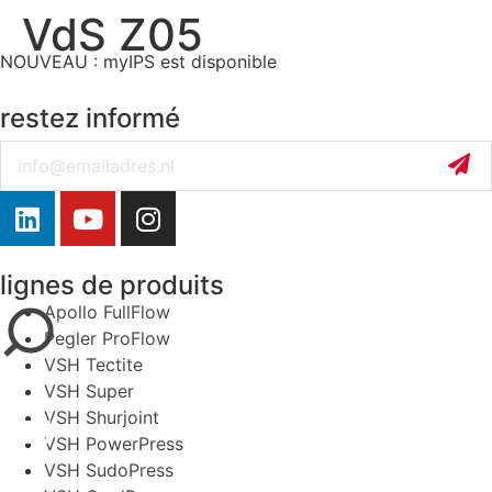
VdS Z05
NOUVEAU : myIPS est disponible
plus d’infos
restez informé
Email
fermer
lignes de produits
Apollo FullFlow
Pegler ProFlow
VSH Tectite
VSH Super
VSH Shurjoint
VSH PowerPress
VSH SudoPress