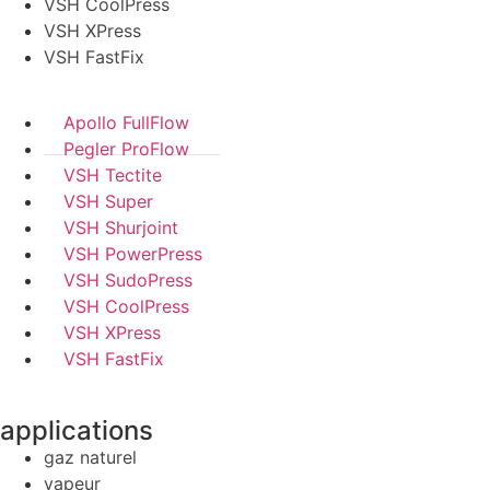
VSH CoolPress
VSH XPress
VSH FastFix
Apollo FullFlow
Pegler ProFlow
VSH Tectite
VSH Super
VSH Shurjoint
VSH PowerPress
VSH SudoPress
VSH CoolPress
VSH XPress
VSH FastFix
applications
gaz naturel
vapeur