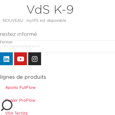
VdS K-9
NOUVEAU : myIPS est disponible
plus d’infos
restez informé
fermer
Email
fermer
lignes de produits
Apollo FullFlow
Pegler ProFlow
VSH Tectite