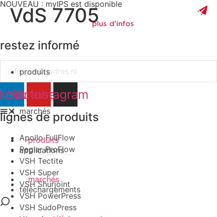
NOUVEAU : myIPS est disponible
VdS 7705
plus d’infos
restez informé
Email
produits
fermer
nkedin
Youtube
Instagram
marchés
lignes de produits
Apollo FullFlow
produits
Pegler ProFlow
applications
VSH Tectite
VSH Super
marchés
VSH Shurjoint
téléchargements
VSH PowerPress
VSH SudoPress