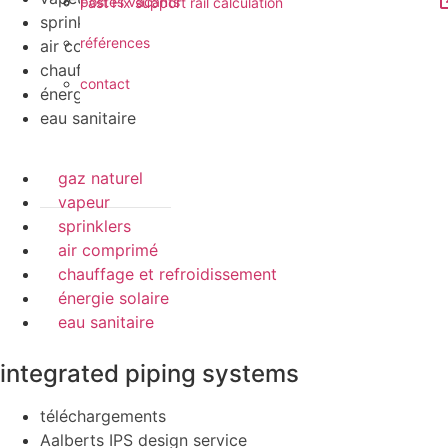
postes vacants
Fast Fix support rail calculation
sprinklers
références
air comprimé
chauffage et refroidissement
contact
énergie solaire
eau sanitaire
gaz naturel
vapeur
sprinklers
air comprimé
chauffage et refroidissement
énergie solaire
eau sanitaire
integrated piping systems
téléchargements
Aalberts IPS design service