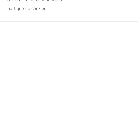
politique de cookies
3 downloads geselecteerd
sauvegarder