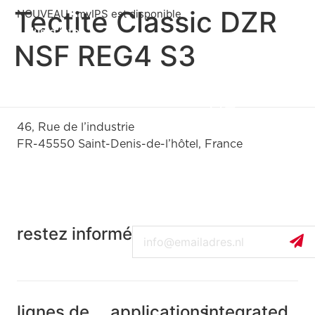
Tectite Classic DZR
NOUVEAU : myIPS est disponible
plus d’infos
NSF REG4 S3
fermer
46, Rue de l’industrie
FR-45550 Saint-Denis-de-l’hôtel, France
+33(0)238587700
restez informé
Email
lignes de
applications
integrated