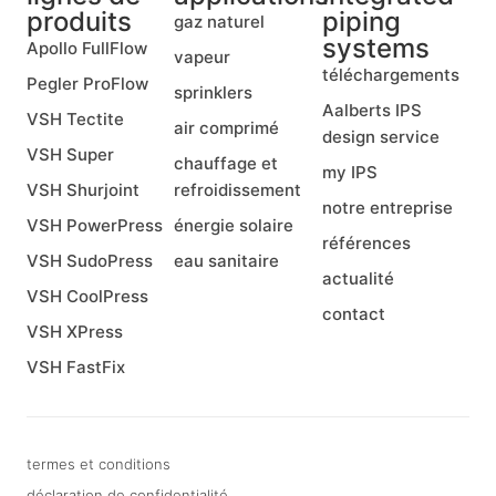
produits
piping
gaz naturel
systems
Apollo FullFlow
vapeur
téléchargements
Pegler ProFlow
sprinklers
Aalberts IPS
VSH Tectite
air comprimé
design service
VSH Super
chauffage et
my IPS
VSH Shurjoint
refroidissement
notre entreprise
VSH PowerPress
énergie solaire
références
VSH SudoPress
eau sanitaire
actualité
VSH CoolPress
contact
VSH XPress
VSH FastFix
termes et conditions
déclaration de confidentialité