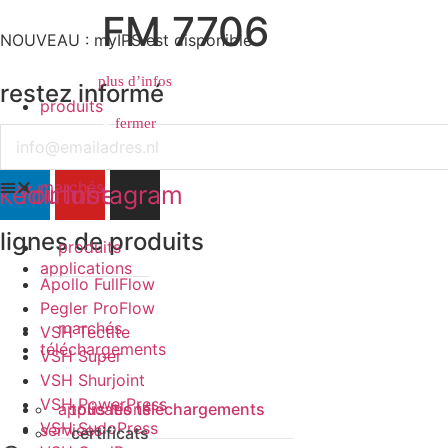
FM 7706
NOUVEAU : myIPS est disponible
plus d’infos
restez informé
produits
fermer
fermer
Email
marchés
nkedin
Youtube
Instagram
lignes de produits
produits
applications
Apollo FullFlow
Pegler ProFlow
marchés
VSH Tectite
téléchargements
VSH Super
VSH Shurjoint
VSH PowerPress
applications
tous les téléchargements
VSH SudoPress
services
certificats