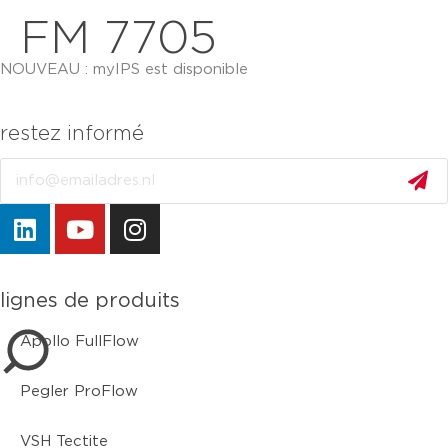
FM 7705
NOUVEAU : myIPS est disponible
plus d’infos
restez informé
Email
fermer
lignes de produits
Apollo FullFlow
Pegler ProFlow
VSH Tectite