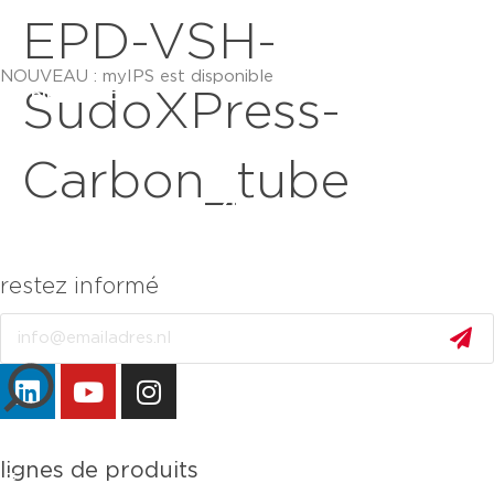
EPD-VSH-
NOUVEAU : myIPS est disponible
plus d’infos
SudoXPress-
Carbon_tube
restez informé
Email
fermer
lignes de produits