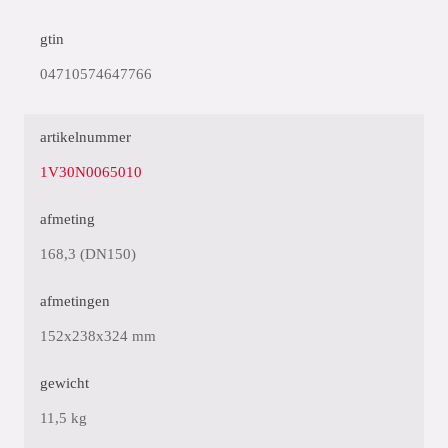
gtin
04710574647766
artikelnummer
1V30N0065010
afmeting
168,3 (DN150)
afmetingen
152x238x324 mm
gewicht
11,5 kg