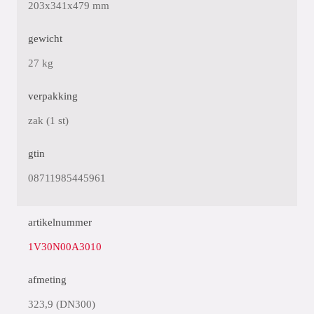
203x341x479 mm
gewicht
27 kg
verpakking
zak (1 st)
gtin
08711985445961
artikelnummer
1V30N00A3010
afmeting
323,9 (DN300)