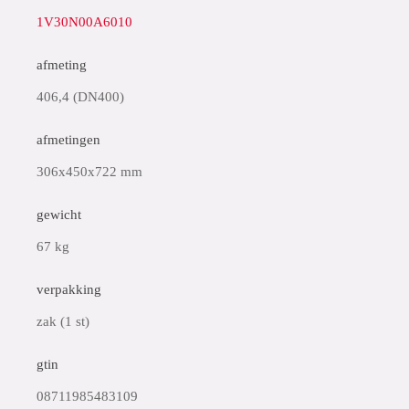
1V30N00A6010
afmeting
406,4 (DN400)
afmetingen
306x450x722 mm
gewicht
67 kg
verpakking
zak (1 st)
gtin
08711985483109