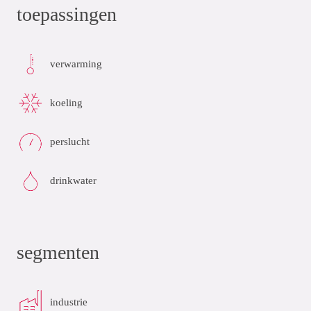
toepassingen
verwarming
koeling
perslucht
drinkwater
segmenten
industrie