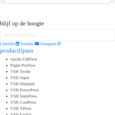
blijf op de hoogte
Email
Linkedin
Youtube
Instagram
productlijnen
Apollo FullFlow
Pegler ProFlow
VSH Tectite
VSH Super
VSH Shurjoint
VSH PowerPress
VSH SudoPress
VSH CoolPress
VSH XPress
VSH FastFix