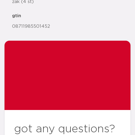
zak (4 st)
gtin
08711985501452
got any questions?