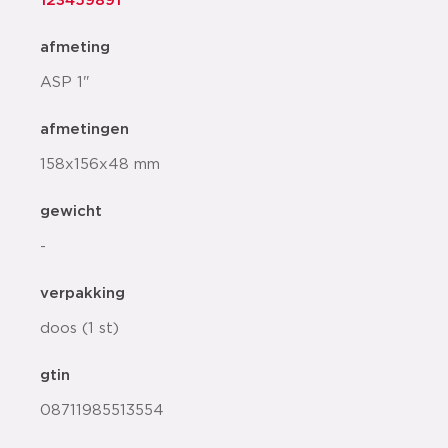
123459891
afmeting
ASP 1"
afmetingen
158x156x48 mm
gewicht
-
verpakking
doos (1 st)
gtin
08711985513554