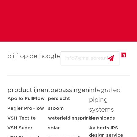
Email
blijf op de hoogte
productlijnen
toepassingen
integrated
Apollo FullFlow
perslucht
piping
Pegler ProFlow
stoom
systems
VSH Tectite
waterleidingsprinkler
downloads
VSH Super
solar
Aalberts IPS
design service