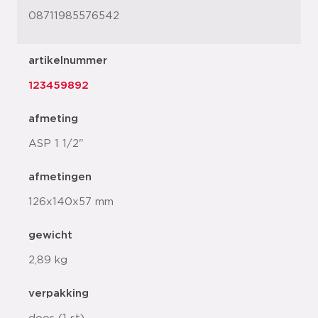
08711985576542
artikelnummer
123459892
afmeting
ASP 1 1/2"
afmetingen
126x140x57 mm
gewicht
2,89 kg
verpakking