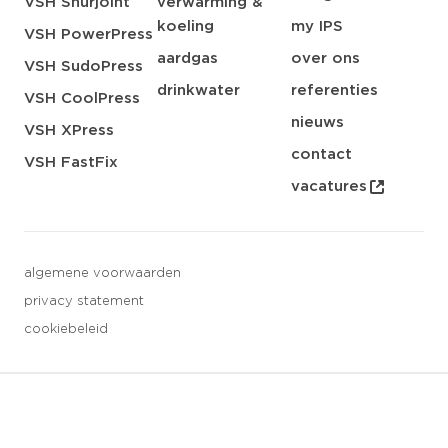
VSH Shurjoint
verwarming &
koeling
my IPS
VSH PowerPress
aardgas
over ons
VSH SudoPress
drinkwater
referenties
VSH CoolPress
nieuws
VSH XPress
contact
VSH FastFix
vacatures
algemene voorwaarden
privacy statement
cookiebeleid
3 downloads geselecteerd