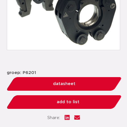
groep: P6201
datasheet
add to list
Share: