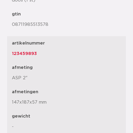
doos (1 st)
gtin
08711985513578
artikelnummer
123459893
afmeting
ASP 2"
afmetingen
147x187x57 mm
gewicht
-