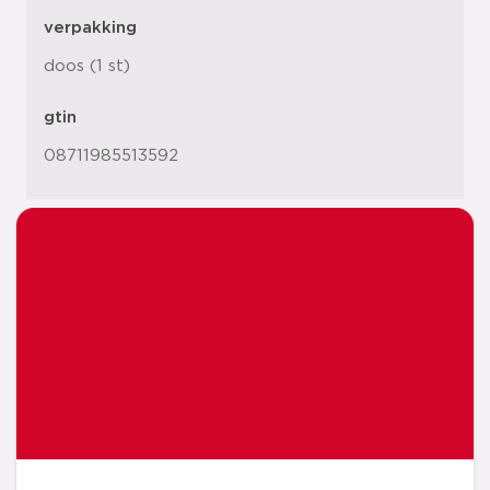
verpakking
doos (1 st)
gtin
08711985513592