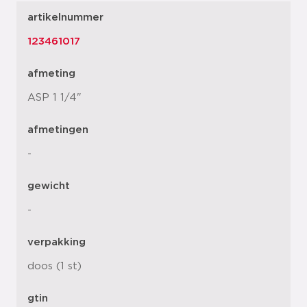
artikelnummer
123461017
afmeting
ASP 1 1/4"
afmetingen
-
gewicht
-
verpakking
doos (1 st)
gtin